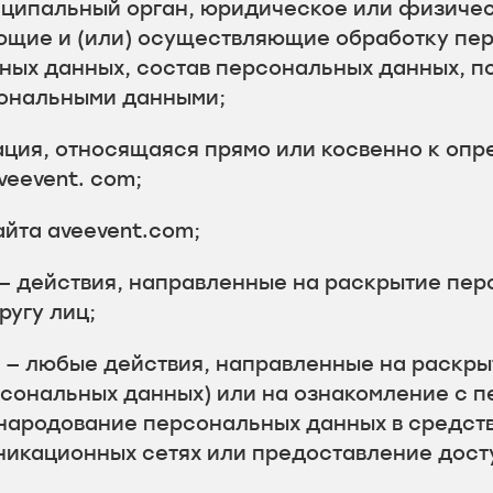
ниципальный орган, юридическое или физиче
ющие и (или) осуществляющие обработку пе
ых данных, состав персональных данных, п
сональными данными;
ция, относящаяся прямо или косвенно к опр
eevent. com;
айта aveevent.com;
 — действия, направленные на раскрытие пе
угу лиц;
х — любые действия, направленные на раскр
рсональных данных) или на ознакомление с
обнародование персональных данных в средс
икационных сетях или предоставление дост