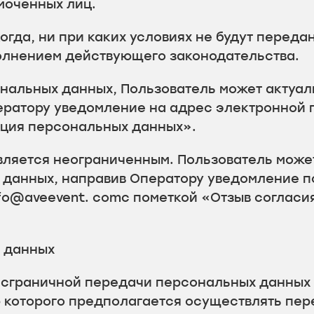
моченных лиц.
гда, ни при каких условиях не будут переда
олнением действующего законодательства.
ональных данных, Пользователь может актуа
ератору уведомление на адрес электронной 
ация персональных данных».
вляется неограниченным. Пользователь может
х данных, направив Оператору уведомление 
fo@aveevent. comс пометкой «Отзыв согласи
х данных
нсграничной передачи персональных данных о
ю которого предполагается осуществлять пе