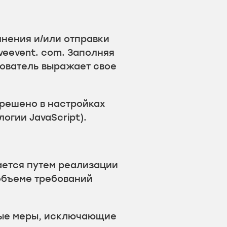
лнения и/или отправки
eevent. com. Заполняя
ователь выражает свое
зрешено в настройках
огии JavaScript).
ается путем реализации
объеме требований
ные меры, исключающие