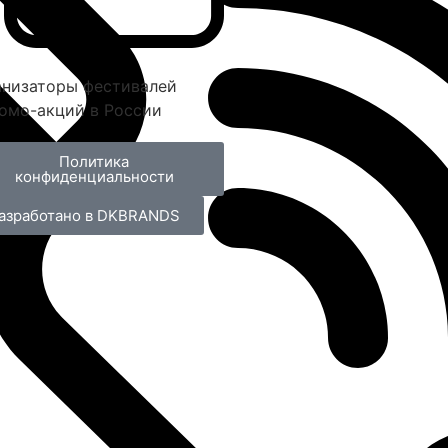
анизаторы фестивалей
омо-акций в России
Политика
конфиденциальности
азработано в DKBRANDS