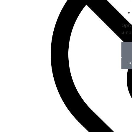
Орг
и пр
Р